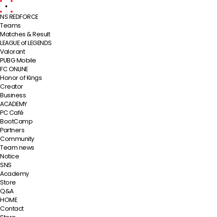
NS REDFORCE
Teams
Matches & Result
LEAGUE of LEGENDS
Valorant
PUBG Mobile
FC ONLINE
Honor of Kings
Creator
Business
ACADEMY
PC Café
BootCamp
Partners
Community
Team news
Notice
SNS
Academy
Store
Q&A
HOME
Contact