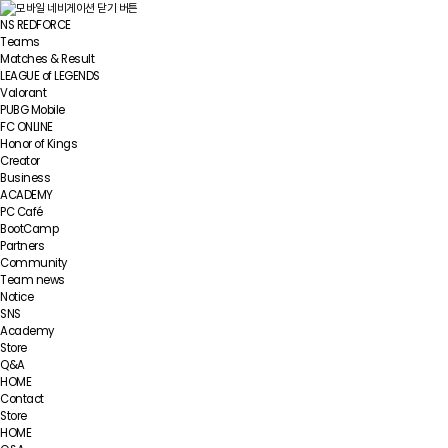
NS REDFORCE
Teams
Matches & Result
LEAGUE of LEGENDS
Valorant
PUBG Mobile
FC ONLINE
Honor of Kings
Creator
Business
ACADEMY
PC Café
BootCamp
Partners
Community
Team news
Notice
SNS
Academy
Store
Q&A
HOME
Contact
Store
HOME