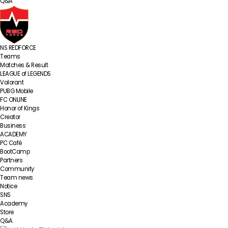
Q&A
NS REDFORCE
Teams
Matches & Result
LEAGUE of LEGENDS
Valorant
PUBG Mobile
FC ONLINE
Honor of Kings
Creator
Business
ACADEMY
PC Café
BootCamp
Partners
Community
Team news
Notice
SNS
Academy
Store
Q&A