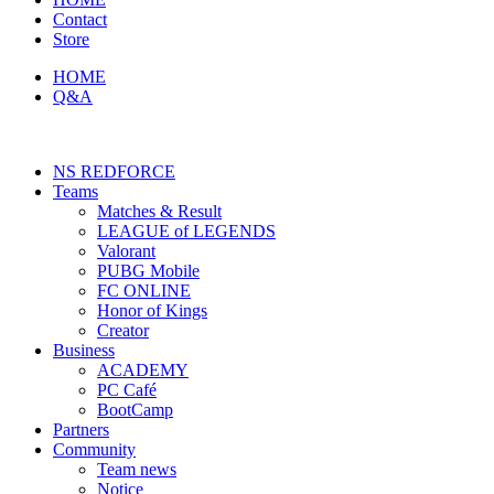
Contact
Store
HOME
Q&A
NS REDFORCE
Teams
Matches & Result
LEAGUE of LEGENDS
Valorant
PUBG Mobile
FC ONLINE
Honor of Kings
Creator
Business
ACADEMY
PC Café
BootCamp
Partners
Community
Team news
Notice