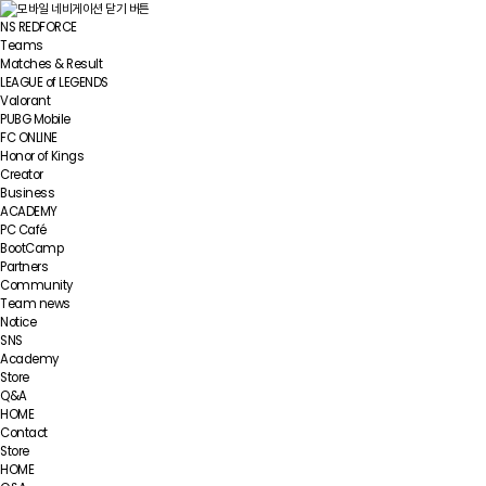
NS REDFORCE
Teams
Matches & Result
LEAGUE of LEGENDS
Valorant
PUBG Mobile
FC ONLINE
Honor of Kings
Creator
Business
ACADEMY
PC Café
BootCamp
Partners
Community
Team news
Notice
SNS
Academy
Store
Q&A
HOME
Contact
Store
HOME