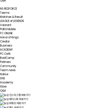
Q&A
NS REDFORCE
Teams
Matches & Result
LEAGUE of LEGENDS
Valorant
PUBG Mobile
FC ONLINE
Honor of Kings
Creator
Business
ACADEMY
PC Café
BootCamp
Partners
Community
Team news
Notice
SNS
Academy
Store
Q&A