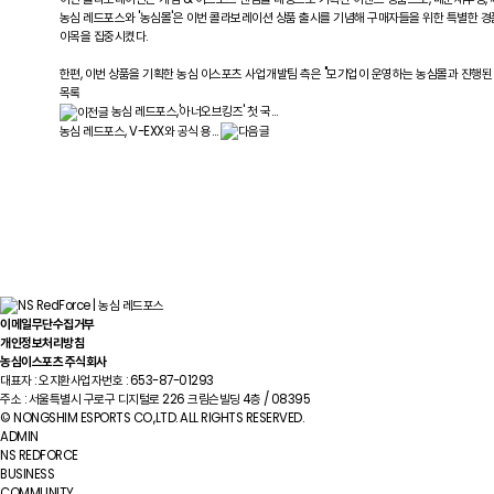
농심 레드포스와 '농심몰'은 이번 콜라보레이션 상품 출시를 기념해 구매자들을 위한 특별한 경품
이목을 집중시켰다.
한편, 이번 상품을 기획한 농심 이스포츠 사업개발팀 측은 "모기업이 운영하는 농심몰과 진행된
목록
농심 레드포스,'아너오브킹즈' 첫 국…
농심 레드포스, V-EXX와 공식 용…
이메일무단수집거부
개인정보처리방침
농심이스포츠 주식회사
대표자 : 오지환
사업자번호 : 653-87-01293
주소 : 서울특별시 구로구 디지털로 226 크림슨빌딩 4층 / 08395
© NONGSHIM ESPORTS CO.,LTD. ALL RIGHTS RESERVED.
ADMIN
NS REDFORCE
BUSINESS
COMMUNITY