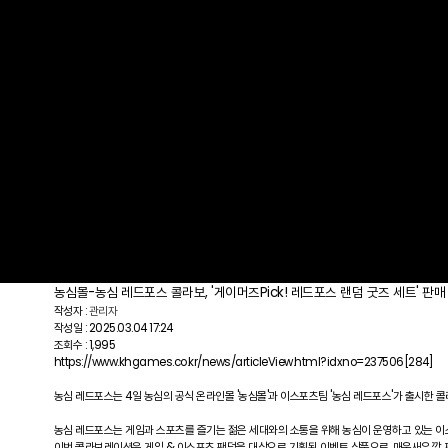
농심몰-농심 레드포스 콜라보, '게이머즈Pick! 레드포스 랜덤 굿즈 세트' 판매
작성자 :
관리자
작성일 : 2025.03.04 17:24
조회수 : 1,995
https://www.khgames.co.kr/news/articleView.html?idxno=237506
[284]
농심 레드포스는 4일 농심의 공식 온라인몰 '농심몰'과 이스포츠팀 '농심 레드포스'가 출시한 콜라
농심 레드포스는 게임과 스포츠를 즐기는 젊은 세대와의 소통을 위해 농심이 운영하고 있는 이스포
이번 콜라보레이션은 게임 & 이스포츠 팬덤을 대상으로 기획된 이벤트 상품으로, 매운새우깡,